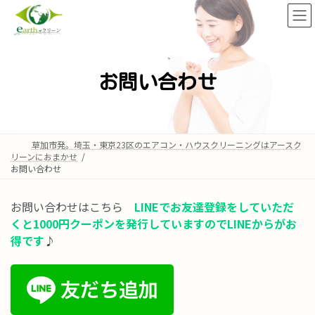
コ
ナ
ン
ビ
テ
ゲ
ン
ー
ツ
シ
へ
ョ
お問い合わせ
ス
ン
キ
に
ッ
移
プ
動
草加市発。埼玉・東京23区のエアコン・ハウスクリーニングはアースク
リーンにおまかせ
お問い合わせ
お問い合わせはこちら
LINEでお友達登録をしていただ
くと1000円クーポンを発行していますのでLINEからがお
得です
♪