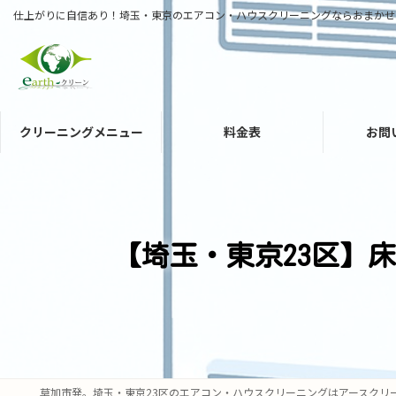
コ
ナ
仕上がりに自信あり！埼玉・東京のエアコン・ハウスクリーニングならおまかせ
ン
ビ
テ
ゲ
ン
ー
ツ
シ
へ
ョ
クリーニングメニュー
料金表
お問
ス
ン
キ
に
ッ
移
プ
動
【埼玉・東京23区】
草加市発。埼玉・東京23区のエアコン・ハウスクリーニングはアースクリ