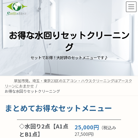
コ
ナ
ン
ビ
テ
ゲ
ン
ー
ツ
シ
へ
ョ
お得な水回りセットクリーニン
ス
ン
キ
に
グ
ッ
移
セットでお得！大好評のセットメニューです♪
プ
動
草加市発。埼玉・東京23区のエアコン・ハウスクリーニングはアースク
リーンにおまかせ
お得な水回りセットクリーニング
まとめてお得なセットメニュー
◇水回り2点【A1点
25,000円
（税込み
とB1点
】
27,500円）