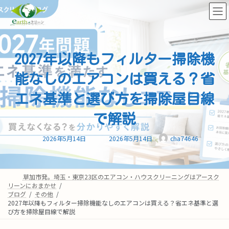
コ
ナ
ン
ビ
テ
ゲ
ン
ー
ツ
シ
へ
ョ
2027年以降もフィルター掃除機
ス
ン
キ
に
能なしのエアコンは買える？省
ッ
移
エネ基準と選び方を掃除屋目線
プ
動
で解説
最
2026年5月14日
2026年5月14日
cha74646
終
更
新
日
時
:
草加市発。埼玉・東京23区のエアコン・ハウスクリーニングはアースク
リーンにおまかせ
ブログ
その他
2027年以降もフィルター掃除機能なしのエアコンは買える？省エネ基準と選
び方を掃除屋目線で解説