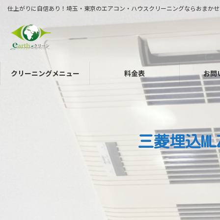
コ
ナ
仕上がりに自信あり！埼玉・東京のエアコン・ハウスクリーニングならおまかせ
ン
ビ
テ
ゲ
ン
ー
ツ
シ
へ
ョ
クリーニングメニュー
料金表
お問
ス
ン
キ
に
ッ
移
プ
動
三菱埋込ML