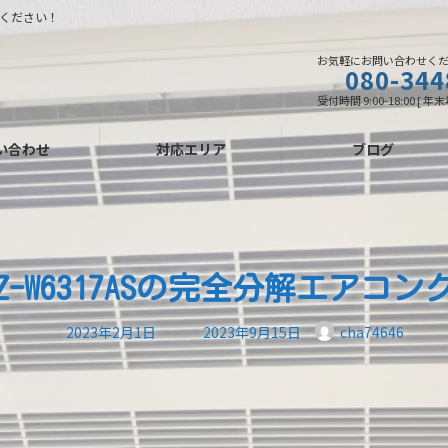
ください！
お気軽にお問い合わせく
080-344
受付時間 9:00-18:00 [ 
い合わせ
対応エリア
ブログ
Z-W6317ASの完全分解エアコ
最
2023年2月1日
2023年9月15日
cha74646
終
更
新
日
時
: