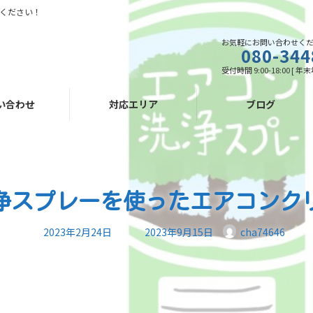
ください！
お気軽にお問い合わせく
080-344
受付時間 9:00-18:00 [ 
い合わせ
対応エリア
ブログ
浄スプレーを使ったエアコンク
最
2023年2月24日
2023年9月15日
cha74646
終
更
新
日
時
: