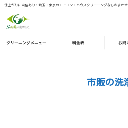
コ
ナ
仕上がりに自信あり！埼玉・東京のエアコン・ハウスクリーニングならおまかせ
ン
ビ
テ
ゲ
ン
ー
ツ
シ
へ
ョ
クリーニングメニュー
料金表
お問
ス
ン
キ
に
ッ
移
プ
動
市販の洗