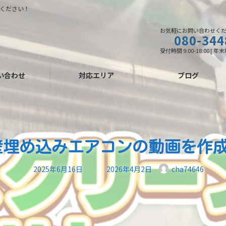
ください！
お気軽にお問い合わせく
080-344
受付時間 9:00-18:00 [ 
い合わせ
対応エリア
ブログ
beで壁埋め込みエアコンの動画を作
最
2025年6月16日
2026年4月2日
cha74646
終
更
新
日
時
: