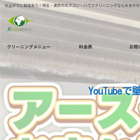
コ
ナ
仕上がりに自信あり！埼玉・東京のエアコン・ハウスクリーニングならおまかせ
ン
ビ
テ
ゲ
ン
ー
ツ
シ
へ
ョ
クリーニングメニュー
料金表
お問
ス
ン
キ
に
ッ
移
プ
動
YouTu