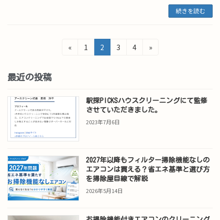
続きを読む
投
固
固
固
固
«
1
2
3
4
»
定
定
定
定
稿
ペ
ペ
ペ
ペ
ー
ー
ー
ー
最近の投稿
の
ジ
ジ
ジ
ジ
ペ
駅探PICKSハウスクリーニングにて監修
させていただきました。
ー
2023年7月6日
ジ
送
2027年以降もフィルター掃除機能なしの
り
エアコンは買える？省エネ基準と選び方
を掃除屋目線で解説
2026年5月14日
お掃除機能付きエアコンのクリーニング