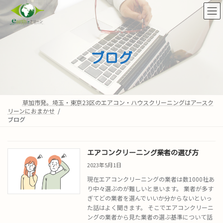
コ
ナ
ン
ビ
テ
ゲ
ン
ー
ツ
シ
へ
ョ
ブログ
ス
ン
キ
に
ッ
移
プ
動
草加市発。埼玉・東京23区のエアコン・ハウスクリーニングはアースク
リーンにおまかせ
ブログ
エアコンクリーニング業者の選び方
2023年5月1日
現在エアコンクリーニングの業者は数1000社あ
り中々選ぶのが難しいと思います。 業者が多す
ぎてどの業者を選んでいいか分からないといっ
た話はよく聞きます。 そこでエアコンクリーニ
ングの業者から見た業者の選ぶ基準について話