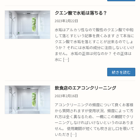
クエン酸で水垢は落ちる？
2023年2月22日
水垢はアルカリ性なので酸性のクエン酸で中和
して落とすという記事を良くみます さて本当に
クエン酸で水垢を落とすことが出来るのでしょ
うか？ それには水垢の成分に注目しないといけ
ません。 水垢の正体は何なのか？ その正体は
水に […]
続きを読む
飲食店のエアコンクリーニング
2023年2月16日
アコンクリーニングの頻度について良くお客様
から質問されますが使用状況、頻度によって汚
れ方は全く異なるため、一概にこの期間でクリ
ーニングしなければいけないというのはありま
せん。 使用期間が短くても吹き出し口を覗いて
いただき […]