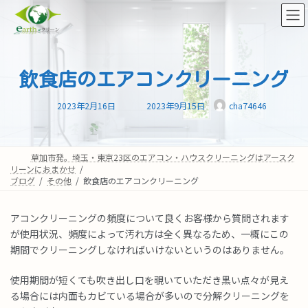
コ
ナ
ン
ビ
テ
ゲ
ン
ー
ツ
シ
へ
ョ
飲食店のエアコンクリーニング
ス
ン
最
キ
に
2023年2月16日
2023年9月15日
cha74646
終
ッ
移
更
新
プ
動
日
時
:
草加市発。埼玉・東京23区のエアコン・ハウスクリーニングはアースク
リーンにおまかせ
ブログ
その他
飲食店のエアコンクリーニング
アコンクリーニングの頻度について良くお客様から質問されます
が使用状況、頻度によって汚れ方は全く異なるため、一概にこの
期間でクリーニングしなければいけないというのはありません。
使用期間が短くても吹き出し口を覗いていただき黒い点々が見え
る場合には内面もカビている場合が多いので分解クリーニングを